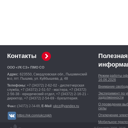
Контакты
Полезная
информа
ООО «УК СЗ» ПМО СО
Адрес
: 623550, Свердловская обл., Пышминский
Режим работы оф
м.о, пгт. Пышма, ул. Куйбышева, д. 48
16.06.2026
Телефоны
: +7 (34372) 2-62-02 - диспетчерская
Внимание свободн
служба, +7 (34372) 2-51-57 - мастера, +7 (34372)
Эксперимент по 
2-56-38 - юридический отдел, +7 (34372) 2-16-21 -
задолженности
директор, +7 (34372) 2-54-69 - бухгалтерия.
О проведении вы
Факс:
(34372) 2-54-69,
E-Mail
:
ukcz@yandex.ru
силы
Отключение элект
https://vk.com/ukczgkh
Мобильное прилож
© Copyright 2009–2026