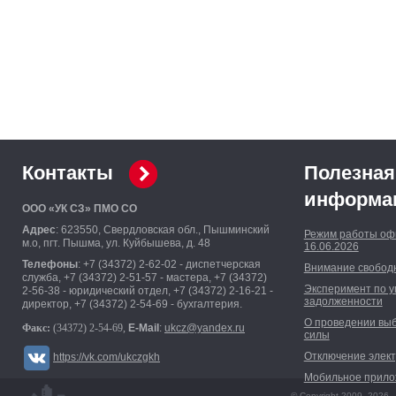
Контакты
Полезная
информа
ООО «УК СЗ» ПМО СО
Адрес
: 623550, Свердловская обл., Пышминский
Режим работы оф
м.о, пгт. Пышма, ул. Куйбышева, д. 48
16.06.2026
Телефоны
: +7 (34372) 2-62-02 - диспетчерская
Внимание свободн
служба, +7 (34372) 2-51-57 - мастера, +7 (34372)
Эксперимент по 
2-56-38 - юридический отдел, +7 (34372) 2-16-21 -
задолженности
директор, +7 (34372) 2-54-69 - бухгалтерия.
О проведении вы
Факс:
(34372) 2-54-69,
E-Mail
:
ukcz@yandex.ru
силы
Отключение элект
https://vk.com/ukczgkh
Мобильное прилож
© Copyright 2009–2026