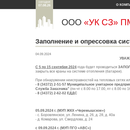
сегодня
О КОМП
07.08.26
ООО
«УК СЗ» 
Заполнение и опрессовка си
04.09.2024
УВАЖ
С 5 по 15 сентября 2024
года будет проводиться
ЗАПОЛ
закрыть все краны на системе отопления (батареи).
При обнаружении неисправностей на тепловых сетях и
- 8 (34372) 2-51-57 Муниципальное унитарное предп
Служба Заказчика"
(пн-чт с 8.00 по 17.00, пт с 8.00 по 1
- 8 (34372) 2-62-02 ЕДДС
05.09.2024 г. (МУП ЖКХ «Черемышское»)
- с. Боровлянское, ул. Ленина, д. 26, д. 28, д. 40а
- д. Комарова, ул. Свердлова, д. 24
с 09.09.2024 г. (МУП ПГО «АВС
»
)