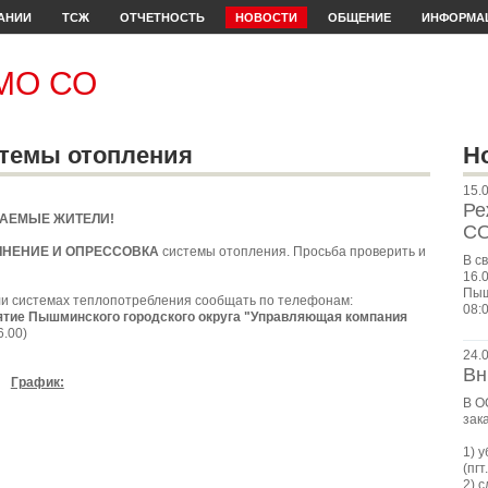
АНИИ
ТСЖ
ОТЧЕТНОСТЬ
НОВОСТИ
ОБЩЕНИЕ
ИНФОРМА
ПМО СО
стемы отопления
Н
15.
Ре
АЕМЫЕ ЖИТЕЛИ!
СО
НЕНИЕ И ОПРЕССОВКА
системы отопления. Просьба проверить и
В с
16.
Пыш
ли системах теплопотребления сообщать по телефонам:
08:0
риятие Пышминского городского округа "Управляющая компания
6.00)
24.
Вн
График:
В О
зак
1) 
(пгт
2) 