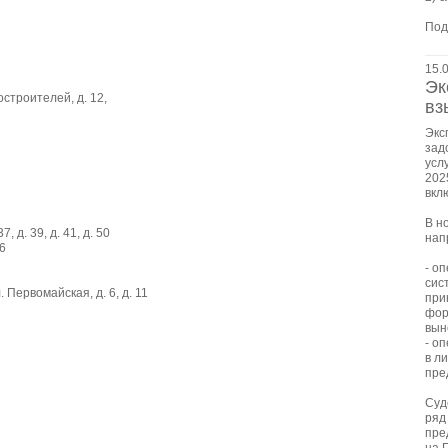
Под
15.
Эк
ргостроителей, д. 12,
вз
Экс
зад
усл
202
вкл
В н
, д. 39, д. 41, д. 50
нап
36
- о
сис
ул. Первомайская, д. 6, д. 11
при
фор
вын
- о
в л
пре
Суд
ряд
пре