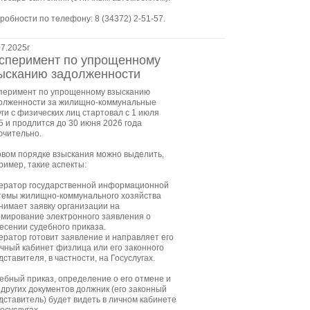
робности по телефону: 8 (34372) 2-51-57.
07.2025г
сперимент по упрощенному
ысканию задолженности
перимент по упрощенному взысканию
олженности за жилищно-коммунальные
уги с физических лиц стартовал с 1 июля
5 и продлится до 30 июня 2026 года
ючительно.
овом порядке взыскания можно выделить,
ример, такие аспекты:
ператор государственной информационной
темы жилищно-коммунального хозяйства
нимает заявку организации на
мирование электронного заявления о
есении судебного приказа.
ператор готовит заявление и направляет его
ичный кабинет физлица или его законного
дставителя, в частности, на Госуслугах.
ебный приказ, определение о его отмене и
 других документов должник (его законный
дставитель) будет видеть в личном кабинете