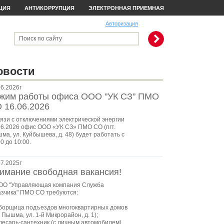
ЦИЯ
АНТИКОРРУПЦИЯ
ЭЛЕКТРОННАЯ ПРИЕМНАЯ
Авторизация
Поиск по сайту
овости
06.2026г
жим работы офиса ООО "УК СЗ" ПМО
 16.06.2026
вязи с отключениями электрической энергии
06.2026 офис ООО «УК СЗ» ПМО СО (пгт.
ма, ул. Куйбышева, д. 48) будет работать с
0 до 10:00.
07.2025г
имание свободная вакансия!
ОО "Управляющая компания Служба
азчика" ПМО СО требуются:
уборщица подъездов многоквартирных домов
. Пышма, ул. 1-й Микрорайон, д. 1);
слесарь-сантехник (с личным автомобилем).